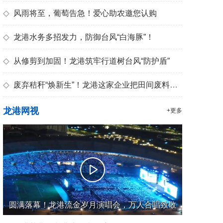
◇
风雨将至，葡萄告急！爱心助农邀您认购
◇
龙港水务多招发力，防御台风“白海豚”！
◇
从修剪到加固！龙港筑牢行道树台风“防护盾”
◇
废弃秸秆“焕新生”！龙港这家企业把田间废料变成优质有机肥
龙港网视
+更多
圆满落幕！龙港流金岁月演唱会，万人合唱致敬