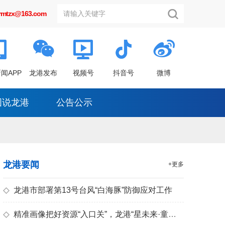
grmtzx@163.com
闻APP
龙港发布
视频号
抖音号
微博
图说龙港
公告公示
龙港要闻
+更多
◇
龙港市部署第13号台风“白海豚”防御应对工作
◇
精准画像把好资源“入口关”，龙港“星未来·童心筑梦”暑期托管创作营点亮儿童素养之光