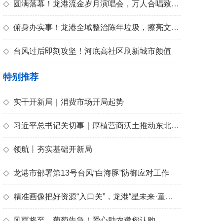
青春
◇
圆满落幕！龙港流金岁月演唱会，万人合唱致敬青春
◇
俯身办实事！龙港全域整治陈年垃圾，擦亮文明底色
◇
台风过后即刻攻坚！河底高社区刷新城市颜值
特别推荐
◇
实干开新局｜消费市场开局起势
◇
习近平总书记关切事｜厚植营商沃土推动东北全面振兴
◇
领航丨夯实基础开新局
◇
龙港市部署第13号台风“白海豚”防御应对工作
◇
精准画像把好资源“入口关”，龙港“星未来·童心筑梦”暑期托管创作营点亮儿童素养之光
◇
风雨将至，葡萄告急！爱心助农邀您认购